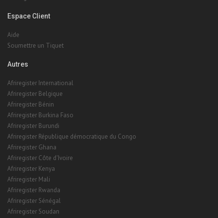
Espace Client
Aide
Soumettre un Tiquet
Autres
Afriregister International
Afriregister Belgique
Afriregister Bénin
Afriregister Burkina Faso
Afriregister Burundi
Afriregister République démocratique du Congo
Afriregister Ghana
Afriregister Côte d'Ivoire
Afriregister Kenya
Afriregister Mali
Afriregister Rwanda
Afriregister Sénégal
Afriregister Soudan