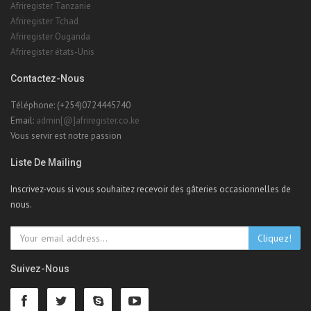
Afriregister Tanzanie
Afriregister Tchad
Afriregister Ouganda
Afriregister états-Unis
Contactez-Nous
Téléphone: (+254)0724445740
Email:
admin[@]afriregister.co.ke
Vous servir est notre passion
Liste De Mailing
Inscrivez-vous si vous souhaitez recevoir des gâteries occasionnelles de
nous.
Cliquez!
Suivez-Nous