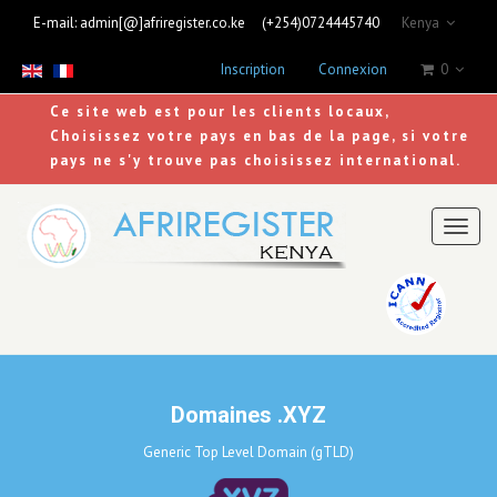
E-mail:
admin[@]afriregister.co.ke
(+254)0724445740
Kenya
Inscription
Connexion
0
Ce site web est pour les clients locaux,
Choisissez votre pays en bas de la page, si votre
pays ne s'y trouve pas choisissez international.
Toggl
naviga
Domaines .XYZ
Generic Top Level Domain (gTLD)