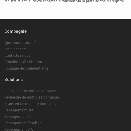
registraire actuel devra accepter le transfert via la plate-forme du registre
Compagnie
Qui sommes nous?
Les dirigeants
Contactez-nous
Conditions d'utilisation
Politique de confidentialité
Solutions
Enregistrer un nom de domaine
Recherche de multiples domaines
Transfert de multiple domaines
Hébergement Lite
Hébergement Main
Hébergement Reseller
Hébergement VPS