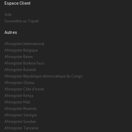
Espace Client
Aide
Soumettre un Tiquet
Autres
Afriregister International
Afriregister Belgique
Afriregister Bénin
Afriregister Burkina Faso
Afriregister Burundi
Afriregister République démocratique du Congo
Afriregister Ghana
Afriregister Côte d'Ivoire
Afriregister Kenya
Afriregister Mali
Afriregister Rwanda
Afriregister Sénégal
Afriregister Soudan
Afriregister Tanzanie